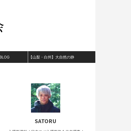
BLOG
【山梨・白州】大自然の静
かな山と小川。誰にも邪魔
されない貸切サウナ＆ログ
ハウス宿泊。
SATORU