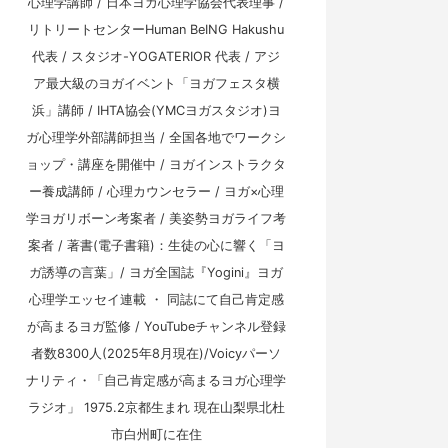
心理学講師 / 日本ヨガ心理学協会代表理事 /
リトリートセンターHuman BeING Hakushu
代表 / スタジオ-YOGATERIOR 代表 / アジ
ア最大級のヨガイベント「ヨガフェスタ横
浜」講師 / IHTA協会(YMCヨガスタジオ)ヨ
ガ心理学外部講師担当 / 全国各地でワークシ
ョップ・講座を開催中 / ヨガインストラクタ
ー養成講師 / 心理カウンセラー / ヨガ×心理
学ヨガリボーン考案者 / 美姿勢ヨガライフ考
案者 / 著書(電子書籍)：生徒の心に響く「ヨ
ガ誘導の言葉」/ ヨガ全国誌『Yogini』ヨガ
心理学エッセイ連載 ・ 同誌にて自己肯定感
が高まるヨガ監修 / YouTubeチャンネル登録
者数8300人(2025年8月現在)/Voicyパーソ
ナリティ・「自己肯定感が高まるヨガ心理学
ラジオ」 1975.2京都生まれ 現在山梨県北杜
市白州町に在住