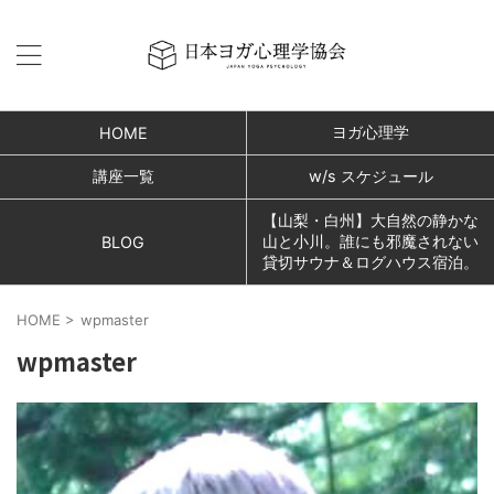
ヨガ心理学
HOME
講座一覧
w/s スケジュール
【山梨・白州】大自然の静かな
山と小川。誰にも邪魔されない
BLOG
貸切サウナ＆ログハウス宿泊。
HOME
>
wpmaster
wpmaster