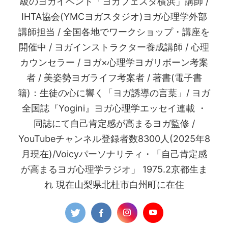
級のヨガイベント「ヨガフェスタ横浜」講師 /
IHTA協会(YMCヨガスタジオ)ヨガ心理学外部
講師担当 / 全国各地でワークショップ・講座を
開催中 / ヨガインストラクター養成講師 / 心理
カウンセラー / ヨガ×心理学ヨガリボーン考案
者 / 美姿勢ヨガライフ考案者 / 著書(電子書
籍)：生徒の心に響く「ヨガ誘導の言葉」/ ヨガ
全国誌『Yogini』ヨガ心理学エッセイ連載 ・
同誌にて自己肯定感が高まるヨガ監修 /
YouTubeチャンネル登録者数8300人(2025年8
月現在)/Voicyパーソナリティ・「自己肯定感
が高まるヨガ心理学ラジオ」 1975.2京都生ま
れ 現在山梨県北杜市白州町に在住