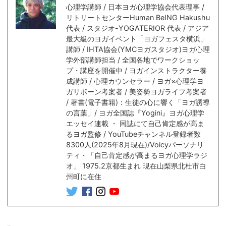
心理学講師 / 日本ヨガ心理学協会代表理事 /
リトリートセンターHuman BeING Hakushu
代表 / スタジオ-YOGATERIOR 代表 / アジア
最大級のヨガイベント「ヨガフェスタ横浜」
講師 / IHTA協会(YMCヨガスタジオ)ヨガ心理
学外部講師担当 / 全国各地でワークショッ
プ・講座を開催中 / ヨガインストラクター養
成講師 / 心理カウンセラー / ヨガ×心理学ヨ
ガリボーン考案者 / 美姿勢ヨガライフ考案者
/ 著書(電子書籍)：生徒の心に響く「ヨガ誘導
の言葉」/ ヨガ全国誌『Yogini』ヨガ心理学
エッセイ連載 ・ 同誌にて自己肯定感が高ま
るヨガ監修 / YouTubeチャンネル登録者数
8300人(2025年8月現在)/Voicyパーソナリ
ティ・「自己肯定感が高まるヨガ心理学ラジ
オ」 1975.2京都生まれ 現在山梨県北杜市白
州町に在住