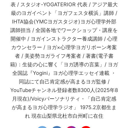
表 / スタジオ-YOGATERIOR 代表 / アジア最大
級のヨガイベント「ヨガフェスタ横浜」講師 /
IHTA協会(YMCヨガスタジオ)ヨガ心理学外部
講師担当 / 全国各地でワークショップ・講座を
開催中 / ヨガインストラクター養成講師 / 心理
カウンセラー / ヨガ×心理学ヨガリボーン考案
者 / 美姿勢ヨガライフ考案者 / 著書(電子書
籍)：生徒の心に響く「ヨガ誘導の言葉」/ ヨガ
全国誌『Yogini』ヨガ心理学エッセイ連載 ・
同誌にて自己肯定感が高まるヨガ監修 /
YouTubeチャンネル登録者数8300人(2025年8
月現在)/Voicyパーソナリティ・「自己肯定感
が高まるヨガ心理学ラジオ」 1975.2京都生ま
れ 現在山梨県北杜市白州町に在住