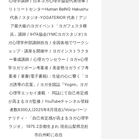
心理学講師 / 日本ヨガ心理学協会代表理事 /
リトリートセンターHuman BeING Hakushu
代表 / スタジオ-YOGATERIOR 代表 / アジ
ア最大級のヨガイベント「ヨガフェスタ横
浜」講師 / IHTA協会(YMCヨガスタジオ)ヨ
ガ心理学外部講師担当 / 全国各地でワークシ
ョップ・講座を開催中 / ヨガインストラクタ
ー養成講師 / 心理カウンセラー / ヨガ×心理
学ヨガリボーン考案者 / 美姿勢ヨガライフ考
案者 / 著書(電子書籍)：生徒の心に響く「ヨ
ガ誘導の言葉」/ ヨガ全国誌『Yogini』ヨガ
心理学エッセイ連載 ・ 同誌にて自己肯定感
が高まるヨガ監修 / YouTubeチャンネル登録
者数8300人(2025年8月現在)/Voicyパーソ
ナリティ・「自己肯定感が高まるヨガ心理学
ラジオ」 1975.2京都生まれ 現在山梨県北杜
市白州町に在住