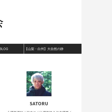
BLOG
【山梨・白州】大自然の静
かな山と小川。誰にも邪魔
されない貸切サウナ＆ログ
ハウス宿泊。
SATORU