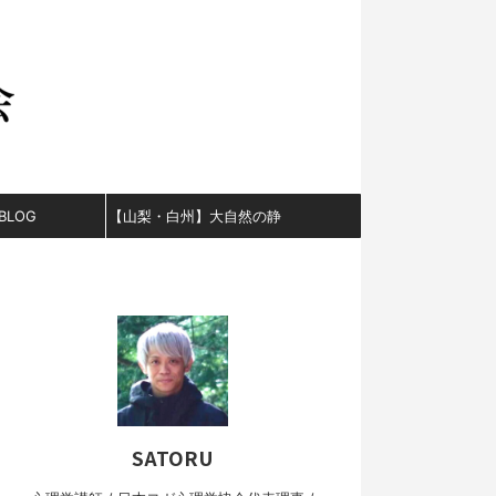
BLOG
【山梨・白州】大自然の静
かな山と小川。誰にも邪魔
されない貸切サウナ＆ログ
ハウス宿泊。
SATORU