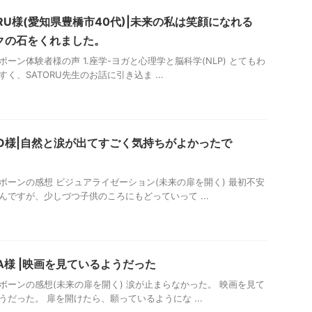
ORU様(愛知県豊橋市40代)|未来の私は笑顔になれる
クの石をくれました。
ボーン体験者様の声 1.座学-ヨガと心理学と脳科学(NLP) とてもわ
すく、SATORU先生のお話に引き込ま ...
EKO様|自然と涙が出てすごく気持ちがよかったで
ボーンの感想 ビジュアライゼーション(未来の扉を開く) 最初不安
んですが、少しづつ子供のころにもどっていって ...
YA様 |映画を見ているようだった
ボーンの感想(未来の扉を開く) 涙が止まらなかった。 映画を見て
うだった。 扉を開けたら、願っているようにな ...