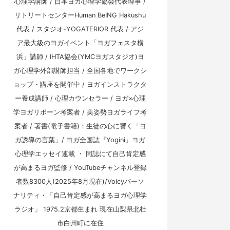
心理学講師 / 日本ヨガ心理学協会代表理事 /
リトリートセンターHuman BeING Hakushu
代表 / スタジオ-YOGATERIOR 代表 / アジ
ア最大級のヨガイベント「ヨガフェスタ横
浜」講師 / IHTA協会(YMCヨガスタジオ)ヨ
ガ心理学外部講師担当 / 全国各地でワークシ
ョップ・講座を開催中 / ヨガインストラクタ
ー養成講師 / 心理カウンセラー / ヨガ×心理
学ヨガリボーン考案者 / 美姿勢ヨガライフ考
案者 / 著書(電子書籍)：生徒の心に響く「ヨ
ガ誘導の言葉」/ ヨガ全国誌『Yogini』ヨガ
心理学エッセイ連載 ・ 同誌にて自己肯定感
が高まるヨガ監修 / YouTubeチャンネル登録
者数8300人(2025年8月現在)/Voicyパーソ
ナリティ・「自己肯定感が高まるヨガ心理学
ラジオ」 1975.2京都生まれ 現在山梨県北杜
市白州町に在住