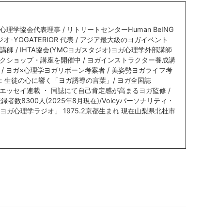
心理学協会代表理事 / リトリートセンターHuman BeING
スタジオ-YOGATERIOR 代表 / アジア最大級のヨガイベント
師 / IHTA協会(YMCヨガスタジオ)ヨガ心理学外部講師
ークショップ・講座を開催中 / ヨガインストラクター養成講
ー / ヨガ×心理学ヨガリボーン考案者 / 美姿勢ヨガライフ考
籍)：生徒の心に響く「ヨガ誘導の言葉」/ ヨガ全国誌
理学エッセイ連載 ・ 同誌にて自己肯定感が高まるヨガ監修 /
登録者数8300人(2025年8月現在)/Voicyパーソナリティ・
ガ心理学ラジオ」 1975.2京都生まれ 現在山梨県北杜市