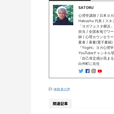
SATORU
心理学講師 / 日本ヨガ
Hakushu 代表 / 
「ヨガフェスタ横浜」講
担当 / 全国各地でワ
師 / 心理カウンセラ
案者 / 著書(電子書
『Yogini』ヨガ心
YouTubeチャンネル
「自己肯定感が高まるヨ
白州町に在住
-
体験者の声
関連記事