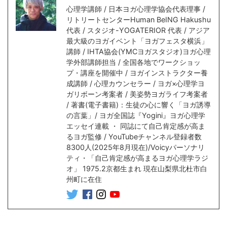
心理学講師 / 日本ヨガ心理学協会代表理事 /
リトリートセンターHuman BeING Hakushu
代表 / スタジオ-YOGATERIOR 代表 / アジア
最大級のヨガイベント「ヨガフェスタ横浜」
講師 / IHTA協会(YMCヨガスタジオ)ヨガ心理
学外部講師担当 / 全国各地でワークショッ
プ・講座を開催中 / ヨガインストラクター養
成講師 / 心理カウンセラー / ヨガ×心理学ヨ
ガリボーン考案者 / 美姿勢ヨガライフ考案者
/ 著書(電子書籍)：生徒の心に響く「ヨガ誘導
の言葉」/ ヨガ全国誌『Yogini』ヨガ心理学
エッセイ連載 ・ 同誌にて自己肯定感が高ま
るヨガ監修 / YouTubeチャンネル登録者数
8300人(2025年8月現在)/Voicyパーソナリ
ティ・「自己肯定感が高まるヨガ心理学ラジ
オ」 1975.2京都生まれ 現在山梨県北杜市白
州町に在住