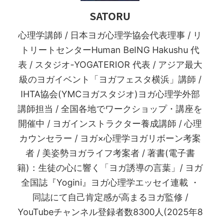
SATORU
心理学講師 / 日本ヨガ心理学協会代表理事 / リ
トリートセンターHuman BeING Hakushu 代
表 / スタジオ-YOGATERIOR 代表 / アジア最大
級のヨガイベント「ヨガフェスタ横浜」講師 /
IHTA協会(YMCヨガスタジオ)ヨガ心理学外部
講師担当 / 全国各地でワークショップ・講座を
開催中 / ヨガインストラクター養成講師 / 心理
カウンセラー / ヨガ×心理学ヨガリボーン考案
者 / 美姿勢ヨガライフ考案者 / 著書(電子書
籍)：生徒の心に響く「ヨガ誘導の言葉」/ ヨガ
全国誌『Yogini』ヨガ心理学エッセイ連載 ・
同誌にて自己肯定感が高まるヨガ監修 /
YouTubeチャンネル登録者数8300人(2025年8