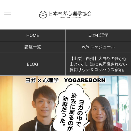
ヨガ心理学
HOME
講座一覧
w/s スケジュール
【山梨・白州】大自然の静かな
山と小川。誰にも邪魔されない
BLOG
貸切サウナ＆ログハウス宿泊。