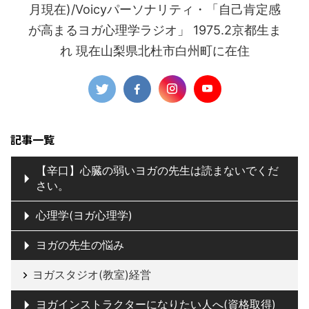
月現在)/Voicyパーソナリティ・「自己肯定感
が高まるヨガ心理学ラジオ」 1975.2京都生ま
れ 現在山梨県北杜市白州町に在住
記事一覧
【辛口】心臓の弱いヨガの先生は読まないでくだ
さい。
心理学(ヨガ心理学)
ヨガの先生の悩み
ヨガスタジオ(教室)経営
ヨガインストラクターになりたい人へ(資格取得)