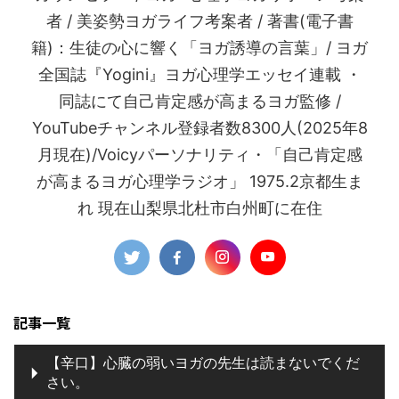
者 / 美姿勢ヨガライフ考案者 / 著書(電子書
籍)：生徒の心に響く「ヨガ誘導の言葉」/ ヨガ
全国誌『Yogini』ヨガ心理学エッセイ連載 ・
同誌にて自己肯定感が高まるヨガ監修 /
YouTubeチャンネル登録者数8300人(2025年8
月現在)/Voicyパーソナリティ・「自己肯定感
が高まるヨガ心理学ラジオ」 1975.2京都生ま
れ 現在山梨県北杜市白州町に在住
記事一覧
【辛口】心臓の弱いヨガの先生は読まないでくだ
さい。